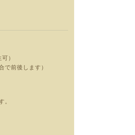
生可）
み具合で前後します）
す。